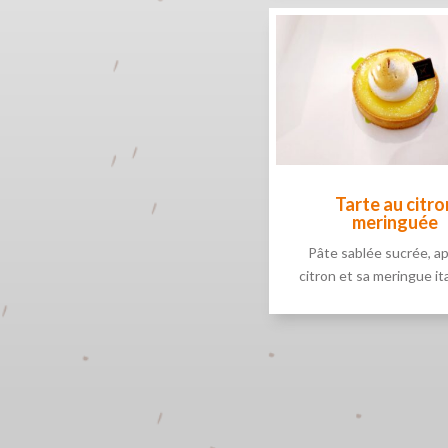
Tarte au citro
meringuée
Pâte sablée sucrée, ap
citron et sa meringue it